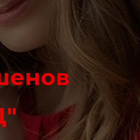
кшенов
Д"