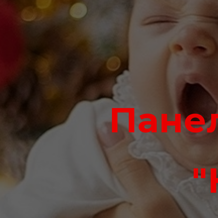
Панел
"