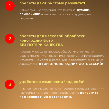
пресеты дают быстрый результат!
Самые лучшие обучения- это быстрые!
Купили,
применили!
нажали на пресет и сразу увидели
результат
пресеты для массовой обработки
новогодних фото
БЕЗ ПОТЕРИ КАЧЕСТВА
Пресеты упрощают процесс обработки снимков, их
можно применять к одной или нескольким фотографиям.
Это особенно удобно, когда нужно обработать снимки из
одной серии
В ГОНКЕ НОВОГОДНИХ ФОТОСЕССИЙ!
удобство в изменении "под себя"!
Главное преимущество моих пресетов перед фильтрами —
настройки применённого пресета можно
докрутить
под конкретную фотографию.