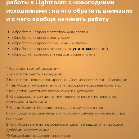
работы в Lightroom с новогодними
исходниками : на что обратить внимание
и с чего вообще начинать работу
обработка кадров с естественным светом
обработка кадров с импульсом
обработка кадров со смешанным светом
обработка кадров с новогодних
уличных
локаций
обработка портретов и кадров общего плана
1 Как спасти синий исходник
2 как спасти желтый исходник
3 Как спасти недоэкспонированный или пересвеченный исходник
4 Как убрать глубокие тени или наоборот пересветы локально
5 Как делать частотное разложение в Lightroom
6 Как расставлять акценты или переключать их: конкретные
ползунки и значения
7 Как добавлять бокешки и создавать сияние от них
8 Как создать выразительный портрет и работать с чертами лица
локально
9 Как убрать ненужные объекты и детали в кадре или наоборот
добавить недостающие
10 Как добавлять детали и резкость