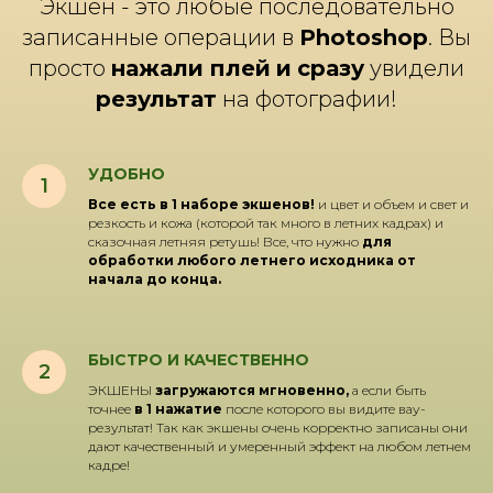
Экшен - это любые последовательно
записанные операции в
Photoshop
. Вы
просто
нажали плей
и
сразу
увидели
результат
на фотографии!
УДОБНО
Все есть в 1 наборе экшенов!
и цвет и объем и свет и
резкость и кожа (которой так много в летних кадрах) и
сказочная летняя ретушь! Все, что нужно
для
обработки любого летнего исходника от
начала до конца.
БЫСТРО И КАЧЕСТВЕННО
ЭКШЕНЫ
загружаются мгновенно,
а если быть
точнее
в 1 нажатие
после которого вы видите вау-
результат! Так как экшены очень корректно записаны они
дают качественный и умеренный эффект на любом летнем
кадре!