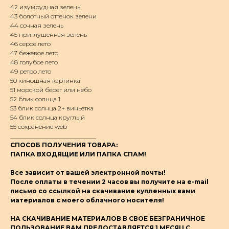
42 изумрудная зелень
43 болотный оттенок зелени
44 сочная зелень
45 приглушенная зелень
46 серое лето
47 бежевое лето
48 голубое лето
49 ретро лето
50 киношная картинка
51 морской берег или небо
52 блик солнца 1
53 блик солнца 2+ виньетка
54 блик солнца круглый
55 сохранение web
____________________________
СПОСОБ ПОЛУЧЕНИЯ ТОВАРА:
ПАПКА ВХОДЯЩИЕ ИЛИ ПАПКА СПАМ!
Все зависит от вашей электронной почты!
После оплаты в течении 2 часов вы получите на e-mail
письмо со ссылкой на скачивание купленных вами
материалов с моего облачного носителя!
НА СКАЧИВАНИЕ МАТЕРИАЛОВ В СВОЕ БЕЗГРАНИЧНОЕ
ПОЛЬЗОВАНИЕ ВАМ ПРЕДОСТАВЛЯЕТСЯ 1 МЕСЯЦ С