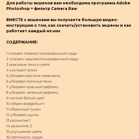
Для работы экшенов вам необходима программа Adobe
Photoshop + фильтр Camera Raw
ВМЕСТЕ с экшенами вы получаете большую видео-
инструкцию о том, как скачать/установить экшены и как
работает каждый из них
СОДЕРЖАНИЕ:
1 спасаем переэкспонированный кадр
2 спасаем недоэкспонированный кадр
3 красивые тени и света
4 контраст летом
5 убираем жесткие пересветы
6 убираем грязные тени
7 убираем красный рефлекс
8 убираем зеленый рефлекс
9 чистый белый цвет
10 объем dodge/burn
11 объемный туман
12 убираем шумы
13 размытие 1
14 размытие 2
15 улучшение цвета
16 светимость кадра